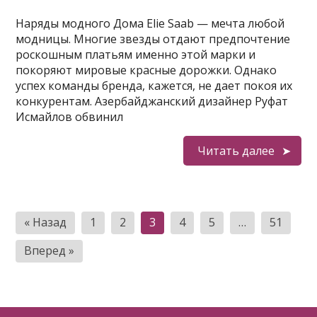
Наряды модного Дома Elie Saab — мечта любой
модницы. Многие звезды отдают предпочтение
роскошным платьям именно этой марки и
покоряют мировые красные дорожки. Однако
успех команды бренда, кажется, не дает покоя их
конкурентам. Азербайджанский дизайнер Руфат
Исмайлов обвинил
Читать далее
Пагинация
« Назад
1
2
3
4
5
…
51
записей
Вперед »