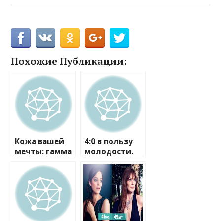
Похожие Публикации:
Кожа вашей
4:0 в пользу
мечты: гамма
молодости.
средств
Инна
Dreamskin
Маликова
Advanced, Dior
раскрыла 10
секретов
своей красоты