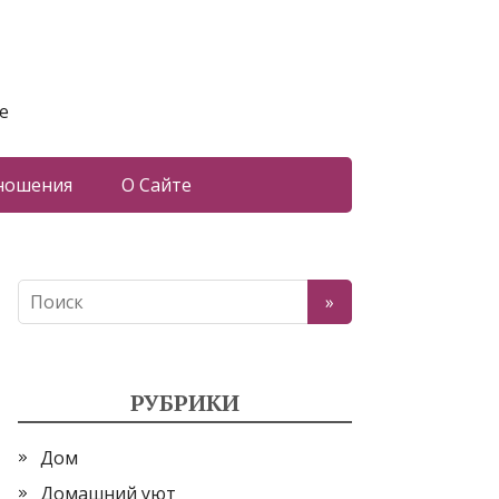
е
ношения
О Сайте
РУБРИКИ
Дом
Домашний уют