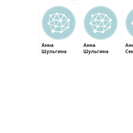
Анна
Анна
Ан
Шульгина
Шульгина
Се
показала,
показала,
ку
каким
каким
вы
«гадким
«гадким
же 
утенком»
утенком»
и 
была в
была в
Кв
детстве
детстве