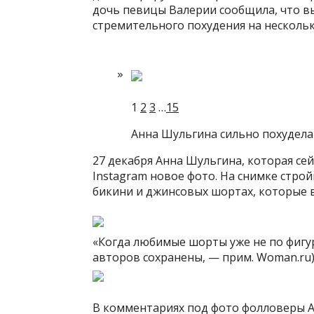
дочь певицы Валерии сообщила,
что в
стремительного похудения на несколь
1
2
3
…
15
Анна Шульгина сильно похудела
27 декабря Анна Шульгина, которая се
Instagram новое фото. На снимке стро
бикини и джинсовых шортах, которые в
«Когда любимые шорты уже не по фигур
авторов сохранены, — прим. Woman.ru)
В комментариях под фото фолловеры А