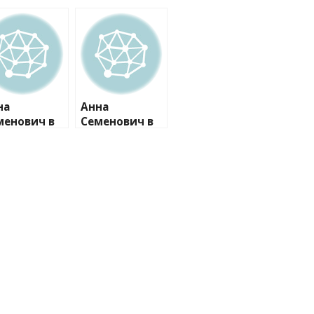
на
Анна
менович в
Семенович в
пальнике
купальнике
глядит так
выглядит так
горячо, как
же горячо, как
Анастасия
и Анастасия
итко
Квитко