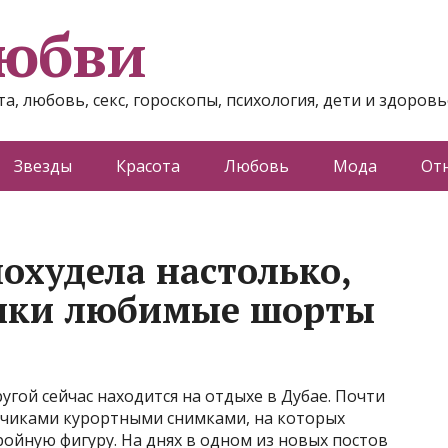
любви
а, любовь, секс, гороскопы, психология, дети и здоровь
Звезды
Красота
Любовь
Мода
От
охудела настолько,
лики любимые шорты
угой сейчас находится на отдыхе в Дубае. Почти
счиками курортными снимками, на которых
ойную фигуру. На днях в одном из новых постов