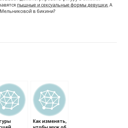
равятся
пышные и сексуальные формы девушки.
А
 Мельниковой в бикини?
гуры
Как изменять,
сшей
чтобы муж об