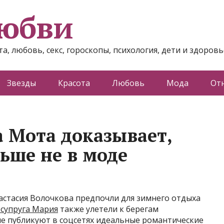
любви
а, любовь, секс, гороскопы, психология, дети и здоровь
Звезды
Красота
Любовь
Мода
От
 Мота доказывает,
ьше не в моде
астасия Волочкова предпочли для зимнего отдыха
 супруга Мария
также улетели к берегам
е публикуют в соцсетях идеальные романтические