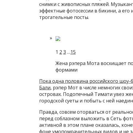
снимки с живописных пляжей. Музыкан
эффектные фотосессии в бикини, а его
трогательные посты.
1
2
3
…
15
Жена рэпера Мота восхищает п
формами
Пока одна половина российского шоу-би
Бали
, рэпер Мот в числе немногих сво
островах. Подопечный Тимати увез жен
городской суеты и побыть с ней наедин
Правда, совсем оторваться от реальнос
перед соблазном выложить в Сеть фото
активной в этом плане оказалась, коне
фоне умопомрачительных видов и не з