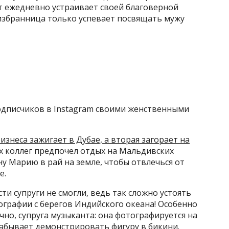
т ежедневно устраивает своей благоверной
 избранница только успевает посвящать мужу
одписчиков в Instagram своими женственными
знеса зажигает в Дубае, а вторая загорает на
их коллег предпочел отдых на Мальдивских
у Марию в рай на земле, чтобы отвлечься от
е.
ти супруги не смогли, ведь так сложно устоять
графии с берегов Индийского океана! Особенно
чно, супруга музыканта: она фотографируется на
абывает демонстрировать фигуру в бикини.