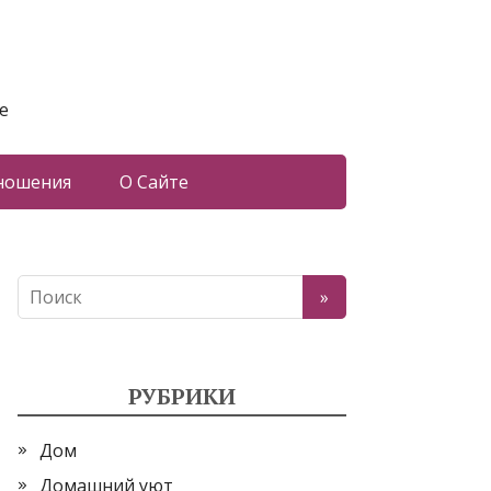
е
ношения
О Сайте
РУБРИКИ
Дом
Домашний уют