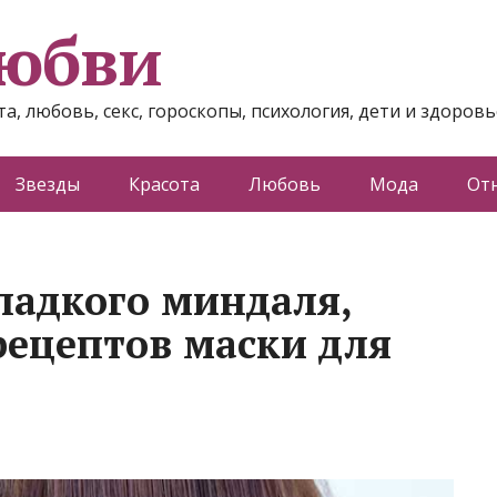
любви
а, любовь, секс, гороскопы, психология, дети и здоровь
Звезды
Красота
Любовь
Мода
От
сладкого миндаля,
рецептов маски для