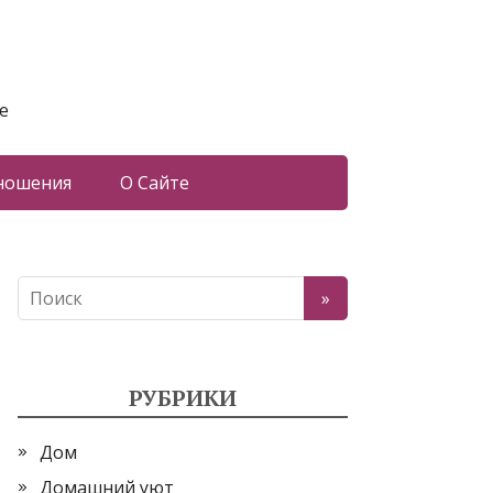
е
ношения
О Сайте
РУБРИКИ
Дом
Домашний уют