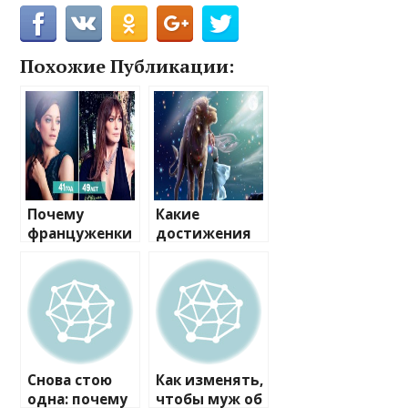
Похожие Публикации:
Почему
Какие
француженки
достижения
стареют
ждут Льва в
медленнее
2017 году?
всех
Снова стою
Как изменять,
одна: почему
чтобы муж об