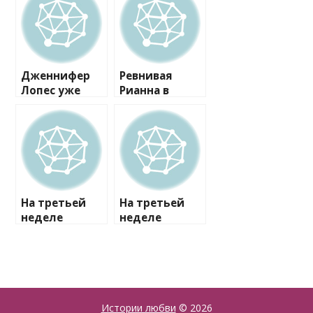
Дженнифер
Ревнивая
Лопес уже
Рианна в
познакомила
бешенстве от
Дрейка со
романа
своими
Дрейка и
детьми
Джей Ло
На третьей
На третьей
неделе
неделе
романа Дрейк
романа Дрейк
подарил
подарил
Джей Ло
Джей Ло
бриллиантов
бриллиантов
ое колье за
ое колье за
$100 000
$100 000
Истории любви
© 2026