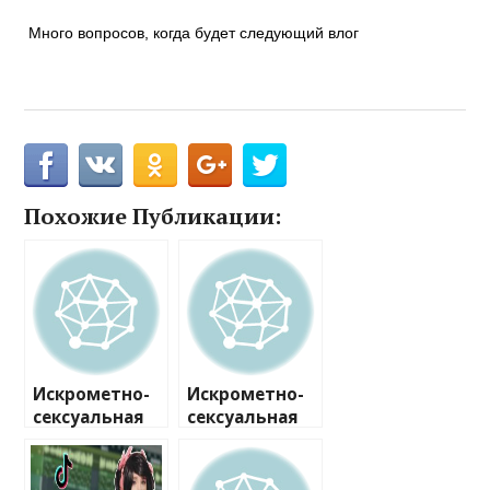
Много вопросов, когда будет следующий влог
Похожие Публикации:
Искрометно-
Искрометно-
сексуальная
сексуальная
plus-size-
plus-size-
модель Искра
модель Искра
Лоуренс
Лоуренс