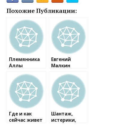
Похожие Публикации:
Племянника
Евгений
Аллы
Малкин
Пугачевой
впервые
шантажирова
показал сына
ла и едва не
от Анны
разорила
Кастеровой
возлюбленна
я
Где и как
Шантаж,
сейчас живет
истерики,
звезда 90-х
лишение
Юрий
родительских