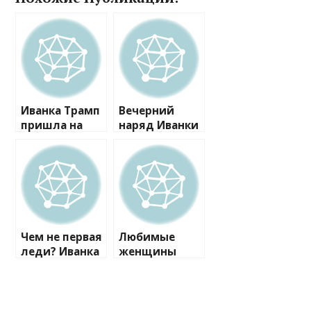
Иванка Трамп
Вечерний
пришла на
наряд Иванки
ужин в честь
Трамп за
инаугурации
$4000
отца без
сравнили с
нижнего
одеждой
белья
мигрантов
Чем не первая
Любимые
леди? Иванка
женщины
Трамп
Дональда
одевается в
Трампа: кто
лучших
дал ему сил
традициях
стать 45-м