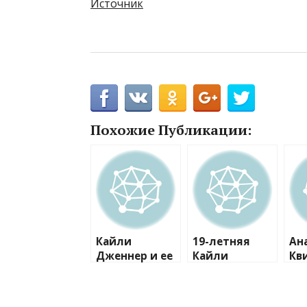
Источник
Похожие Публикации:
Кайли
19-летняя
Ан
Дженнер и ее
Кайли
Кв
выдающиеся
Дженнер все-
по
формы
таки
но 
бросают
увеличила
от