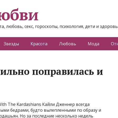
любви
а, любовь, секс, гороскопы, психология, дети и здоровь
Звезды
Красота
Любовь
Мода
От
ильно поправилась и
ith The Kardashians Кайли Дженнер всегда
ными бедрами, будто вылепленными по образу и
рдашьян. Но за последние несколько недель