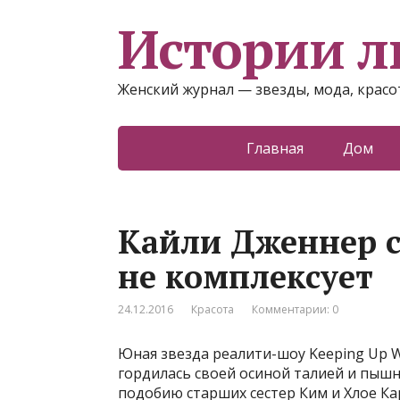
Истории 
Женский журнал — звезды, мода, красот
Главная
Дом
Кайли Дженнер с
не комплексует
24.12.2016
Красота
Комментарии: 0
Юная звезда реалити-шоу Keeping Up W
гордилась своей осиной талией и пыш
подобию старших сестер Ким и Хлое Ка