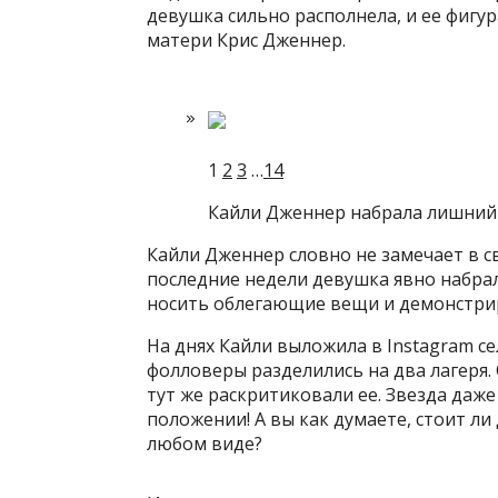
девушка сильно располнела, и ее фигур
матери Крис Дженнер.
1
2
3
…
14
Кайли Дженнер набрала лишний
Кайли Дженнер словно не замечает в с
последние недели девушка явно набра
носить облегающие вещи и демонстри
На днях Кайли выложила в Instagram с
фолловеры разделились на два лагеря.
тут же раскритиковали ее. Звезда даж
положении! А вы как думаете, стоит л
любом виде?