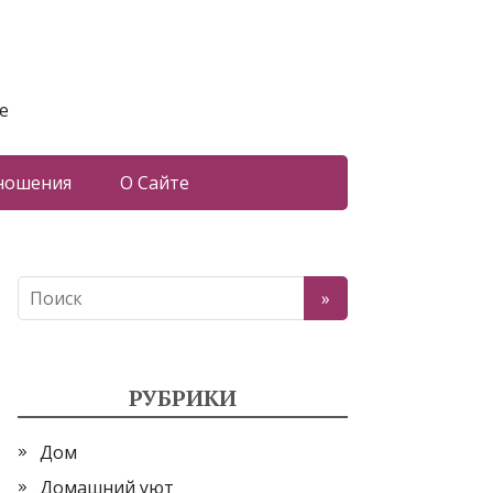
е
ношения
О Сайте
РУБРИКИ
Дом
Домашний уют