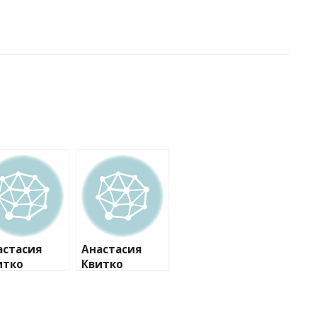
астасия
Анастасия
итко
Квитко
правилась,
поправилась,
не
но не
казалась от
отказалась от