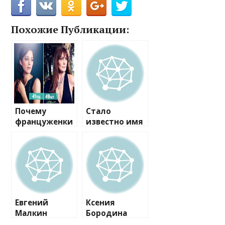
Похожие Публикации:
Почему
Стало
француженки
известно имя
стареют
сына Ксении
медленнее
Собчак и
всех
Максима
Виторгана
Евгений
Ксения
Малкин
Бородина
впервые
объяснила,