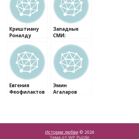
Криштиану
Западные
Роналду
СМИ:
вышел на
Криштиану
красную
Роналду
дорожку с
сыграет
новой
свадьбу
возлюбленно
следующим
й и сыном
летом
Евгения
Эмин
Феофилактов
Агаларов
а: «Бывший
впервые
муж уверял,
появился на
что они с
красной
сыном не
дорожке со
будут жить в
своей
одном отеле с
избранницей
Истории любви
© 2026
Викторией
Тема от
WP Puzzle