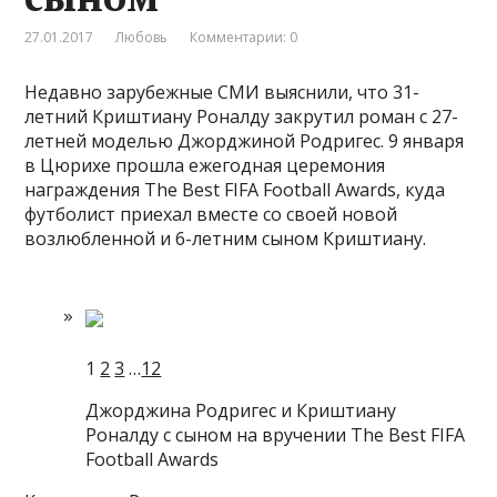
27.01.2017
Любовь
Комментарии: 0
Недавно зарубежные СМИ выяснили, что 31-
летний Криштиану Роналду закрутил роман с 27-
летней моделью Джорджиной Родригес. 9 января
в Цюрихе прошла ежегодная церемония
награждения The Best FIFA Football Awards, куда
футболист приехал вместе со своей новой
возлюбленной и 6-летним сыном
Криштиану.
1
2
3
…
12
Джорджина Родригес и Криштиану
Роналду с сыном на вручении The Best FIFA
Football Awards