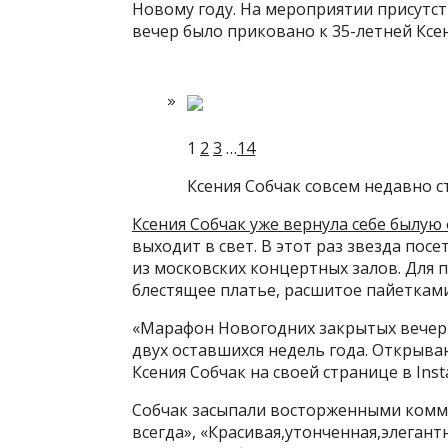
Новому году. На мероприятии присутст
вечер было приковано к 35-летней Ксе
1
2
3
…
14
Ксения Собчак совсем недавно с
Ксения Собчак уже вернула себе былую
выходит в свет. В этот раз звезда п
из московских концертных залов. Для 
блестящее платье, расшитое пайетками
«Марафон Новогодних закрытых вечери
двух оставшихся недель года. Открываю
Ксения Собчак на своей странице в Inst
Собчак засыпали восторженными комме
всегда», «Красивая,утонченная,элегант