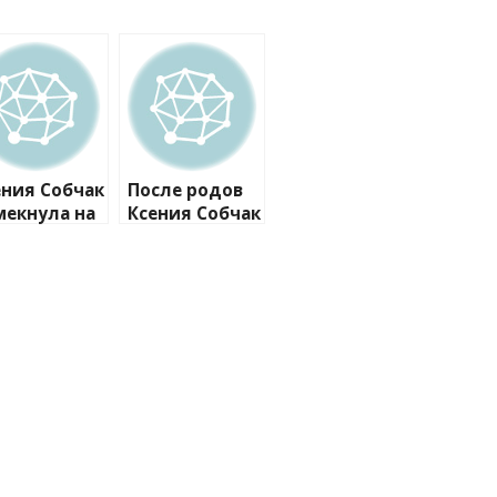
ения Собчак
После родов
мекнула на
Ксения Собчак
облемы в
изменила
ношениях с
райдер и
изкими
расценки