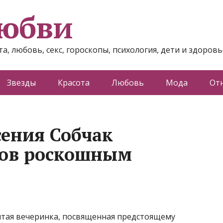
любви
а, любовь, секс, гороскопы, психология, дети и здоровь
Звезды
Красота
Любовь
Мода
От
ения Собчак
тов роскошным
рытая вечеринка, посвященная предстоящему