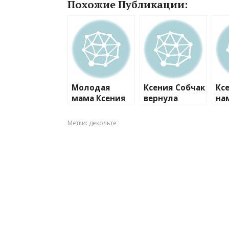
Похожие Публикации:
Молодая
Ксения Собчак
Кс
мама Ксения
вернула
на
Собчак уже
прежнюю
пр
публикует
фигуру за
от
Метки:
декольте
фото в
рекордные
бл
бикини
сроки