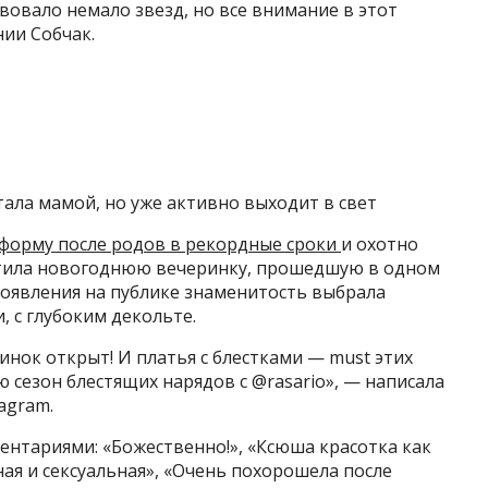
вовало немало звезд, но все внимание в этот
нии Собчак.
тала мамой, но уже активно выходит в свет
 форму после родов в рекордные сроки
и охотно
осетила новогоднюю вечеринку, прошедшую в одном
появления на публике знаменитость выбрала
, с глубоким декольте.
нок открыт! И платья с блестками — must этих
 сезон блестящих нарядов с @rasario», — написала
agram.
нтариями: «Божественно!», «Ксюша красотка как
ная и сексуальная», «Очень похорошела после