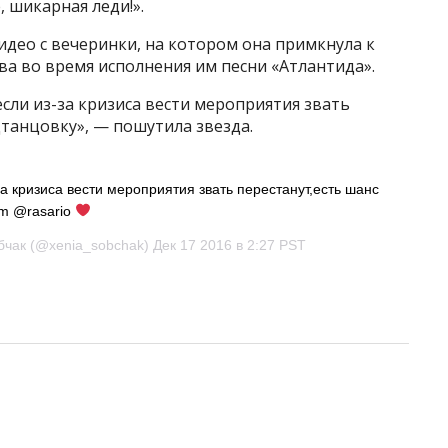
, шикарная леди!».
идео с вечеринки, на котором она примкнула к
а во время исполнения им песни «Атлантида».
сли из-за кризиса вести мероприятия звать
дтанцовку», — пошутила звезда.
 кризиса вести мероприятия звать перестанут,есть шанс
rom @rasario
чак (@xenia_sobchak) Дек 17 2016 в 2:27 PST