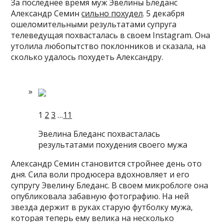
За последнее время муж Эвелины Бледанс
Александр Семин
сильно похудел
. 5 декабря
ошеломительными результатами супруга
телеведущая похвасталась в своем Instagram. Она
утолила любопытство поклонников и сказала, на
сколько удалось похудеть Александру.
1
2
3
…
11
Эвелина Бледанс похвасталась
результатами похудения своего мужа
Александр Семин становится стройнее день ото
дня. Сила воли продюсера вдохновляет и его
супругу Эвелину Бледанс. В своем микроблоге она
опубликовала забавную фотографию. На ней
звезда держит в руках старую футболку мужа,
которая теперь ему велика на несколько