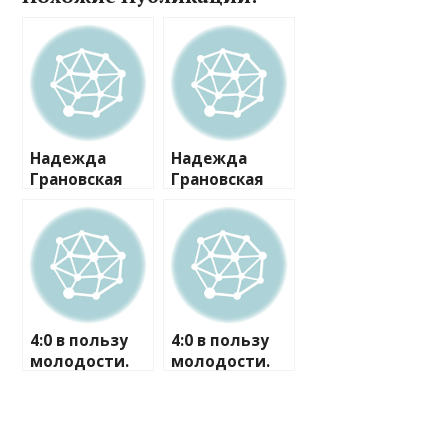
Надежда
Надежда
Грановская
Грановская
призналась,
призналась,
что мужчины
что мужчины
предлагают
предлагают
ей свидания
ей свидания
за деньги
за деньги
4:0 в пользу
4:0 в пользу
молодости.
молодости.
Инна
Инна
Маликова
Маликова
раскрыла 10
раскрыла 10
секретов
секретов