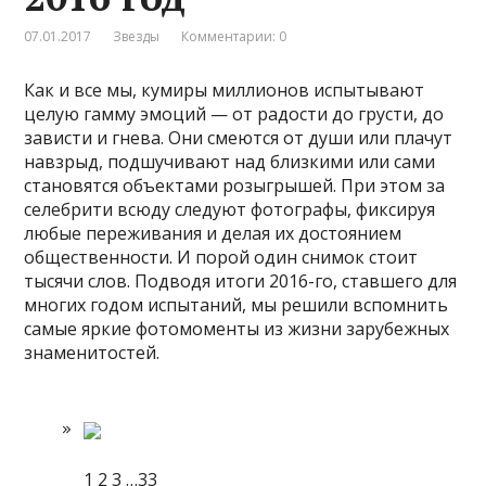
07.01.2017
Звезды
Комментарии: 0
Как и все мы, кумиры миллионов испытывают
целую гамму эмоций — от радости до грусти, до
зависти и гнева. Они смеются от души или плачут
навзрыд, подшучивают над близкими или сами
становятся объектами розыгрышей. При этом за
селебрити всюду следуют фотографы, фиксируя
любые
переживания и делая их достоянием
общественности. И порой один снимок стоит
тысячи слов. Подводя итоги 2016-го, ставшего для
многих годом испытаний, мы решили вспомнить
самые яркие фотомоменты из жизни зарубежных
знаменитостей.
1
2
3
…
33