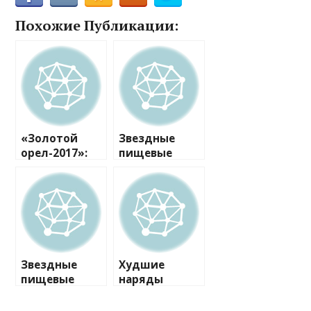
Похожие Публикации:
«Золотой
Звездные
орел-2017»:
пищевые
триумф
расстройства:
Высоцкой и
до чего
Кончаловског
доводит
о, первая
гонка за
престижная
идеальным
награда
телом
Янковского-
Звездные
Худшие
младшего
пищевые
наряды
расстройства:
российских
до чего
звезд за 2016