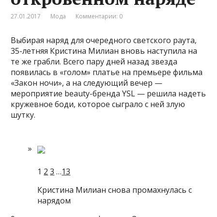
27.01.2017
Мода
Комментарии: 0
Выбирая наряд для очередного светского раута,
35-летняя Кристина Милиан вновь наступила на
те же грабли. Всего пару дней назад звезда
появилась в «голом» платье на премьере фильма
«Закон ночи», а на следующий вечер —
мероприятие beauty-бренда YSL — решила надеть
кружевное
боди, которое сыграло с ней злую
шутку.
1
2
3
…
13
Кристина Милиан снова промахнулась с
нарядом