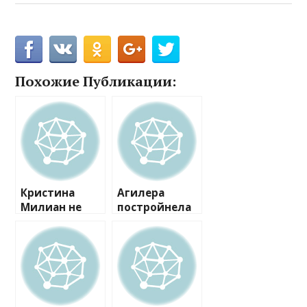
Похожие Публикации:
Кристина
Агилера
Милиан не
постройнела
подозревала,
к Рождеству и
что «голое»
теперь смело
платье
носит
выдаст ее
облегающие
утягивающий
комбинезоны
корсет и