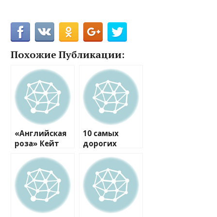
Похожие Публикации:
«Английская
10 самых
роза» Кейт
дорогих
Миддлтон
нарядов Кейт
выглядит
Миддлтон
стильно и
2016 года
элегантно в
русской
меховой
шапке