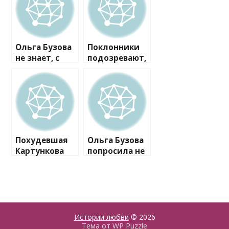
Ольга Бузова
Поклонники
не знает, с
подозревают,
кем отмечать
что Ольга
Новый год, и
Бузова
боится
поехала в
писать
Испанию к
друзьям смс
Дмитрию
Тарасову
Похудевшая
Ольга Бузова
Картункова
попросила не
ответила на
жалеть ее
критику
хейтеров
Истории любви
© 2026
Тема от
WP Puzzle