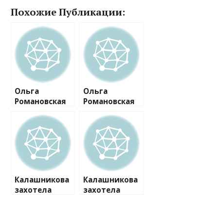
Похожие Публикации:
Ольга
Ольга
Романовская
Романовская
метит в
раскрыла
«ангелы»
истинные
Victoria`s
причины
Secret
своего ухода
из
«Ревизорро»
Калашникова
Калашникова
захотела
захотела
составить
составить
конкуренцию
конкуренцию