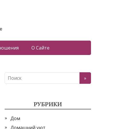
е
ношения
О Сайте
РУБРИКИ
Дом
Домашний уют