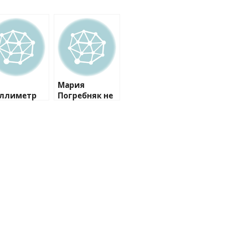
Мария
ллиметр
Погребняк не
 провала:
расстается с
рия
«лабутенами
гребняк
» даже на
волновала
пляже
елым
зрезом, но
бежала
нфуза