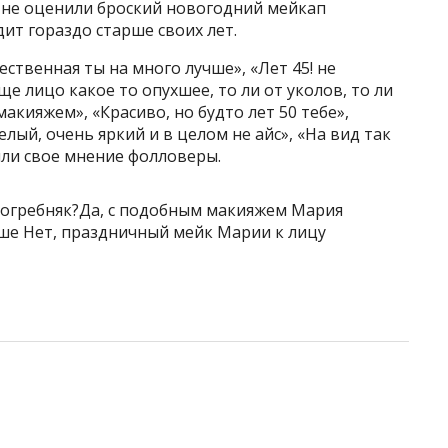
 не оценили броский новогодний мейкап
дит гораздо старше своих лет.
ственная ты на много лучше», «Лет 45! не
ще лицо какое то опухшее, то ли от уколов, то ли
макияжем», «Красиво, но будто лет 50 тебе»,
ый, очень яркий и в целом не айс», «На вид так
зили свое мнение фолловеры.
Погребняк?Да, с подобным макияжем Мария
ше Нет, праздничный мейк Марии к лицу