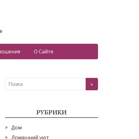
е
ношения
О Сайте
РУБРИКИ
Дом
Домашний уют