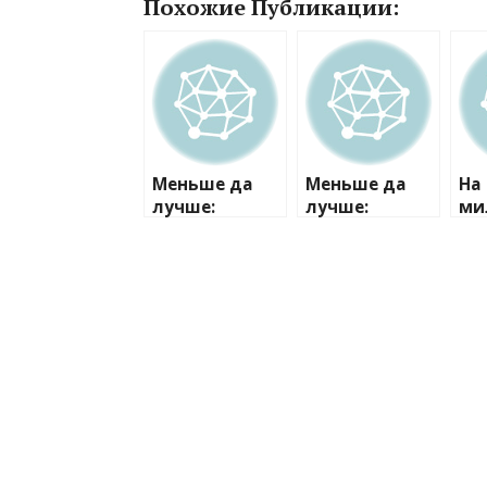
Похожие Публикации:
Меньше да
Меньше да
На
лучше:
лучше:
ми
Погрябняк
Погрябняк
от
нравится
нравится
Ма
фанатам с
фанатам с
По
нежным
нежным
вз
легким
легким
см
макияжем
макияжем
ра
из
ко