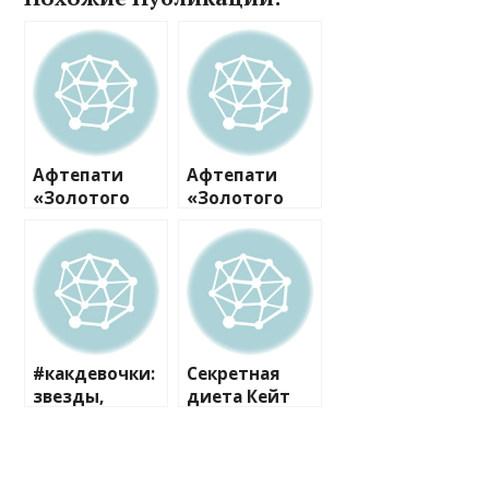
Афтепати
Афтепати
«Золотого
«Золотого
глобуса»-2017
глобуса»-2017
: звезды
: звезды
потребовали
потребовали
продолжения
продолжения
банкета
банкета
#какдевочки:
Секретная
звезды,
диета Кейт
которые
Миддлтон
выбирают
молодежные
наряды не по