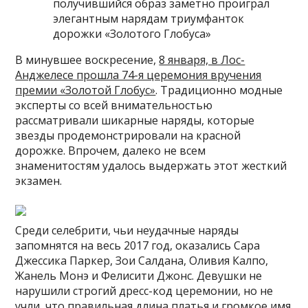
получившийся образ заметно проиграл
элегантным нарядам триумфанток
дорожки «Золотого Глобуса»
В минувшее воскресение,
8 января, в Лос-
Анджелесе прошла 74-я церемония вручения
премии «Золотой Глобус»
. Традиционно модные
эксперты со всей внимательностью
рассматривали шикарные наряды, которые
звезды продемонстрировали на красной
дорожке. Впрочем, далеко не всем
знаменитостям удалось выдержать этот жесткий
экзамен.
Среди селебрити, чьи неудачные наряды
запомнятся на весь 2017 год, оказались Сара
Джессика Паркер, Зои Салдана, Оливия Калпо,
Жанель Монэ и Фелисити Джонс. Девушки не
нарушили строгий дресс-код церемонии, но не
учли, что правильная длина платья и громкое имя