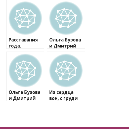
Расставания
Ольга Бузова
года.
и Дмитрий
Зарубежные
Тарасов
пары
официально
развелись
Ольга Бузова
Из сердца
и Дмитрий
вон, с груди
Тарасов
долой:
официально
знаменитости
развелись
, которые
свели тату,
посвященные