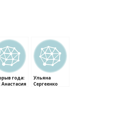
орыв года:
Ульяна
к Анастасия
Сергеенко
итко
показала
олдовала
цирк «от
сь мир
кутюр»: на
арене
Водянова,
Крез и другие
топ-модели