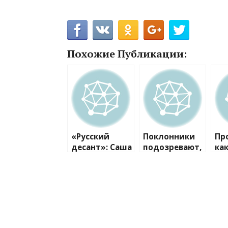
Похожие Публикации:
«Русский
Поклонники
Пр
десант»: Саша
подозревают,
ка
Пивоварова,
что Саша
Кв
Наталья
Зверева снова
ок
Водянова,
рассталась с
ве
Ирина Шейк и
мужем
другие
российские
топ-модели,