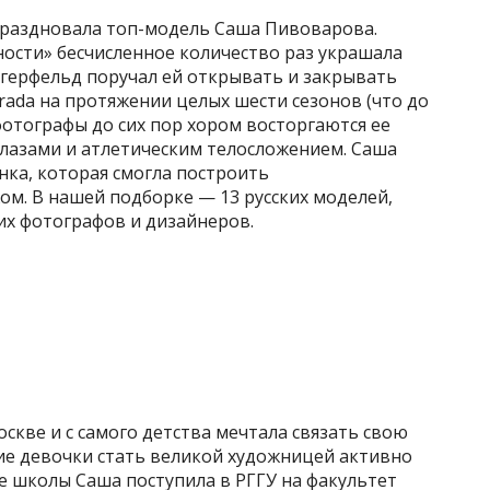
тпраздновала топ-модель Саша Пивоварова.
сти» бесчисленное количество раз украшала
агерфельд поручал ей открывать и закрывать
rada на
протяжении целых шести сезонов (что до
фотографы до сих пор хором восторгаются ее
глазами и атлетическим телосложением. Саша
нка, которая смогла построить
м. В нашей подборке — 13 русских моделей,
х фотографов и дизайнеров.
кве и с самого детства мечтала связать свою
ние девочки стать великой художницей активно
е школы Саша поступила в РГГУ на факультет