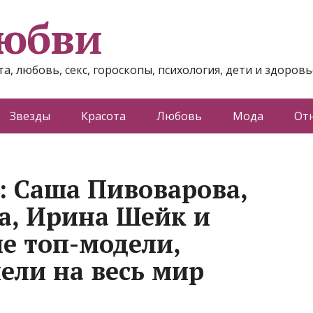
любви
а, любовь, секс, гороскопы, психология, дети и здоровь
Звезды
Красота
Любовь
Мода
От
: Саша Пивоварова,
а, Ирина Шейк и
ие топ-модели,
ели на весь мир