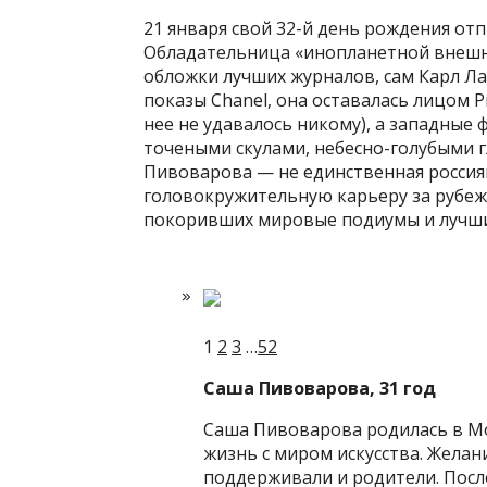
21 января свой 32-й день рождения о
Обладательница «инопланетной внешно
обложки лучших журналов, сам Карл Л
показы Chanel, она оставалась лицом P
нее не удавалось никому), а западные 
точеными скулами, небесно-голубыми 
Пивоварова — не единственная россия
головокружительную карьеру за рубежо
покоривших мировые подиумы и лучши
1
2
3
…
52
Саша Пивоварова, 31 год
Саша Пивоварова родилась в Мос
жизнь с миром искусства. Жела
поддерживали и родители. Посл