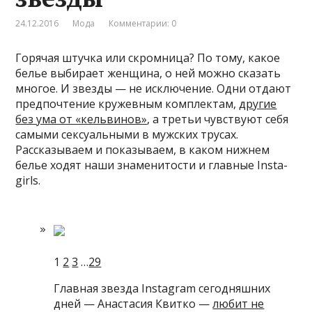
24.12.2016
Мода
Комментарии: 0
Горячая штучка или скромница? По тому, какое
белье выбирает женщина, о ней можно сказать
многое. И звезды — не исключение. Одни отдают
предпочтение кружевным комплектам,
другие
без ума от «кельвинов»
, а третьи чувствуют себя
самыми сексуальными в мужских трусах.
Рассказываем и показываем, в каком нижнем
белье ходят наши знаменитости и главные Insta-
girls.
1
2
3
…
29
Главная звезда Instagram сегодняшних
дней — Анастасия Квитко —
любит не