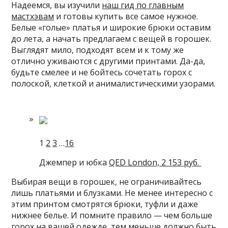
Надеемся, вы изучили
наш гид по главным
мастхэвам
и готовы купить все самое нужное.
Белые «голые» платья и широкие брюки оставим
до лета, а начать предлагаем с вещей в горошек.
Выглядят мило, подходят всем и к тому же
отлично уживаются с другими принтами. Да-да,
будьте смелее и не бойтесь сочетать горох с
полоской, клеткой и анималистическими узорами.
1
2
3
…
16
Джемпер и юбка
QED London, 2 153 руб.
Выбирая вещи в горошек, не ограничивайтесь
лишь платьями и блузками. Не менее интересно с
этим принтом смотрятся брюки, туфли и даже
нижнее белье. И помните правило — чем больше
горох на вашей одежде, тем меньше должно быть