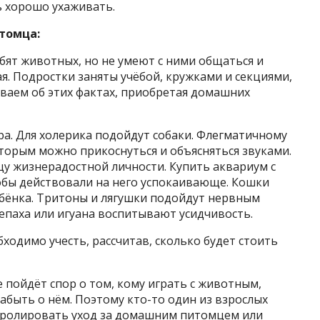
ь хорошо ухаживать.
томца:
юбят животных, но не умеют с ними общаться и
вая. Подростки заняты учёбой, кружками и секциями,
ваем об этих фактах, приобретая домашних
ра. Для холерика подойдут собаки. Флегматичному
оторым можно прикоснуться и объясняться звуками.
цу жизнерадостной личности. Купить аквариум с
бы действовали на него успокаивающе. Кошки
бёнка. Тритоны и лягушки подойдут нервным
епаха или игуана воспитывают усидчивость.
ходимо учесть, рассчитав, сколько будет стоить
е пойдёт спор о том, кому играть с животным,
абыть о нём. Поэтому кто-то один из взрослых
нтролировать уход за домашним питомцем или