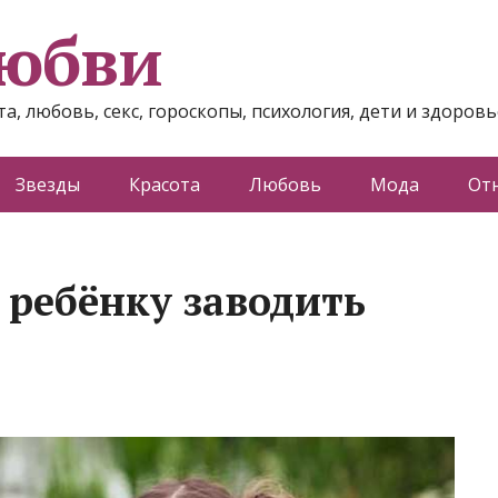
любви
а, любовь, секс, гороскопы, психология, дети и здоровь
Звезды
Красота
Любовь
Мода
От
 ребёнку заводить