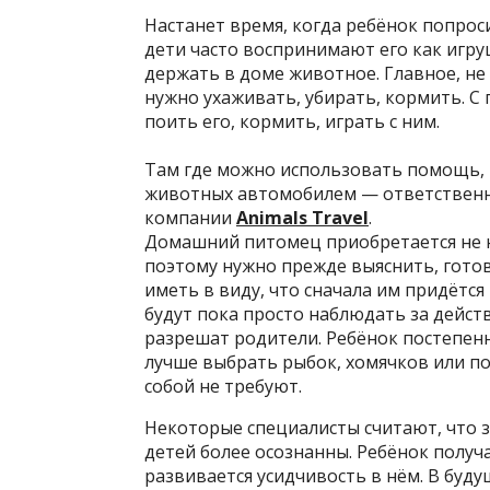
Настанет время, когда ребёнок попро
дети часто воспринимают его как игруш
держать в доме животное. Главное, не 
нужно ухаживать, убирать, кормить. С
поить его, кормить, играть с ним.
Там где можно использовать помощь, н
животных автомобилем — ответственн
компании
Animals Travel
.
Домашний питомец приобретается не н
поэтому нужно прежде выяснить, готов
иметь в виду, что сначала им придётся 
будут пока просто наблюдать за дейст
разрешат родители. Ребёнок постепенн
лучше выбрать рыбок, хомячков или по
собой не требуют.
Некоторые специалисты считают, что з
детей более осознанны. Ребёнок получ
развивается усидчивость в нём. В буду