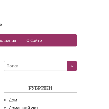
е
ношения
О Сайте
РУБРИКИ
Дом
Домашний уют