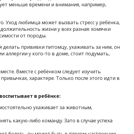
бует меньше времени и внимания, например,
. Уход любимца может вызвать стресс у ребёнка,
одолжительность жизни у всех разная: хомячки
висимости от породы.
я делать прививки питомцу, ухаживать за ним, он
ии аллергии у кого-то в доме, стоит подумать,
есте. Вместе с ребёнком следует изучить
привычках, характере. Только после этого идти в
воспитывает в ребёнке:
амостоятельно ухаживает за животным,
нять какую-либо команду. Зато в случае успеха
ет болеть, он может быть в плохом настроении.