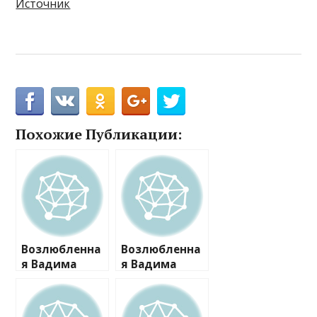
Источник
Похожие Публикации:
Возлюбленна
Возлюбленна
я Вадима
я Вадима
Казаченко
Казаченко
встретилась с
встретилась с
его
его