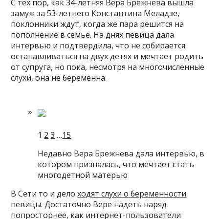
С тех пор, как 34-летняя Вера Брежнева вышла
замуж за 53-летнего Константина Меладзе,
поклонники ждут, когда же пара решится на
пополнение в семье. На днях певица дала
интервью и подтвердила, что не собирается
останавливаться на двух детях и мечтает родить
от супруга, но пока,
несмотря на многочисленные
слухи, она не беременна.
1
2
3
…
15
Недавно Вера Брежнева дала интервью, в
котором призналась, что мечтает стать
многодетной матерью
В Сети то и дело
ходят слухи о беременности
певицы
. Достаточно Вере надеть наряд
попросторнее, как интернет-пользователи