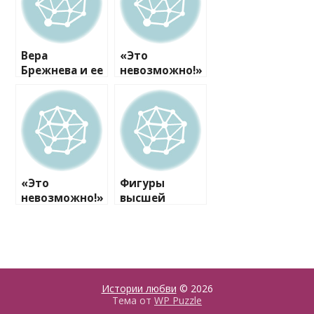
Вера
«Это
Брежнева и ее
невозможно!»
15-летняя
: Вера
дочь Соня
Брежнева в
выглядят как
восторге от
сестры-
внешнего
двойняшки
вида своей
мамы
«Это
Фигуры
невозможно!»
высшей
: Вера
пробы: Вера
Брежнева в
Брежнева и
восторге от
жена Мота
внешнего
загорают в
вида своей
золотых
мамы
бикини
Истории любви
© 2026
Тема от
WP Puzzle