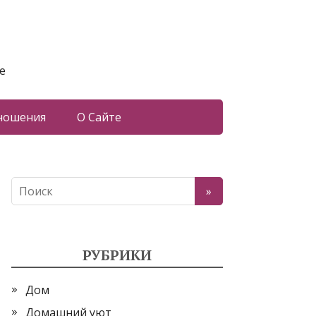
е
ношения
О Сайте
РУБРИКИ
Дом
Домашний уют