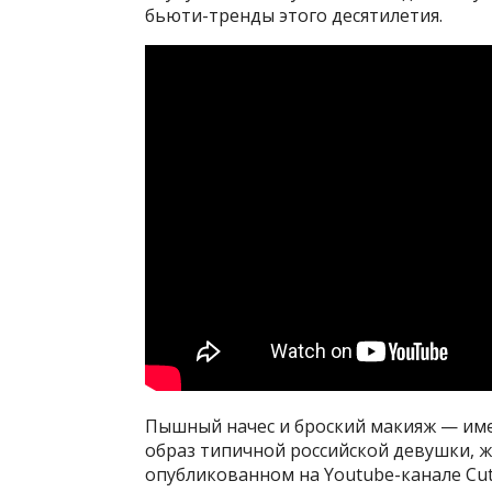
бьюти-тренды этого десятилетия.
Пышный начес и броский макияж — име
образ типичной российской девушки, ж
опубликованном на Youtube-канале Cut,