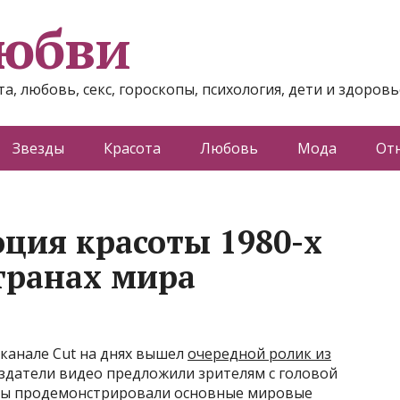
любви
а, любовь, секс, гороскопы, психология, дети и здоровь
Звезды
Красота
Любовь
Мода
От
юция красоты 1980-х
странах мира
канале Cut на днях вышел
очередной ролик из
создатели видео предложили зрителям с головой
нуты продемонстрировали основные мировые