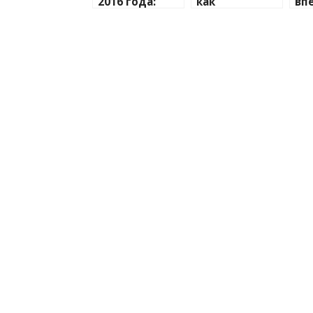
2016 года:
как
вп
новые
изменилась
ли
мейкап-
униформа
ко
приемы,
стюардесс за
й 
слова, яркие
последние
May
запуски и
100 лет
Ne
события