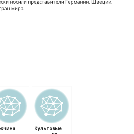
ически носили представители Германии, Швеции,
тран мира.
жчина
Культовые