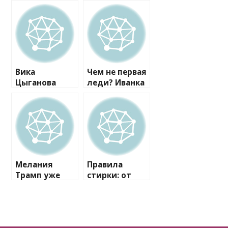
Вика
Чем не первая
Цыганова
леди? Иванка
сшила для
Трамп
Мелании
одевается в
Трамп
лучших
душегрейку
традициях
Белого дома
Мелания
Правила
Трамп уже
стирки: от
продумывает
темного к
для себя
светлому
специальную
гримерную