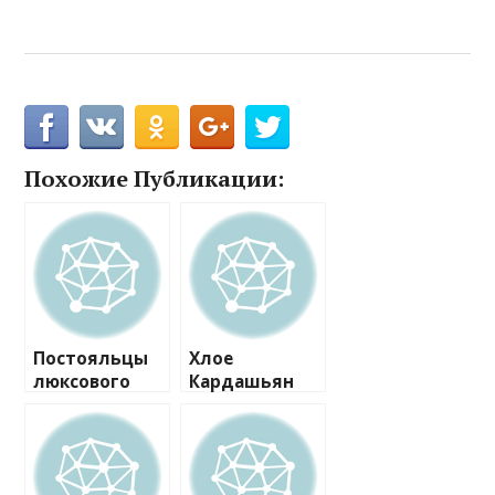
Похожие Публикации:
Постояльцы
Хлое
люксового
Кардашьян
отеля в Дубае
считает себя
жалуются на
«фитнес-
проживающи
Барби»
х в нем